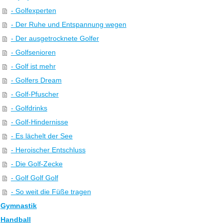
- Golfexperten
- Der Ruhe und Entspannung wegen
- Der ausgetrocknete Golfer
- Golfsenioren
- Golf ist mehr
- Golfers Dream
- Golf-Pfuscher
- Golfdrinks
- Golf-Hindernisse
- Es lächelt der See
- Heroischer Entschluss
- Die Golf-Zecke
- Golf Golf Golf
- So weit die Füße tragen
Gymnastik
Handball