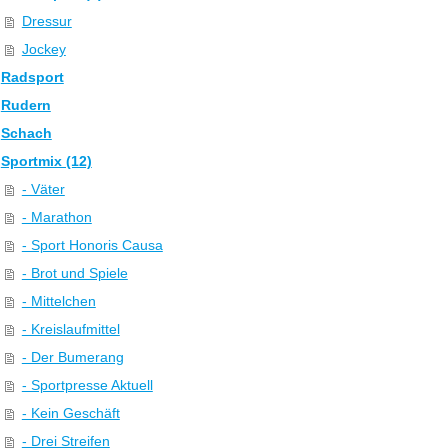
Dressur
Jockey
Radsport
Rudern
Schach
Sportmix (12)
- Väter
- Marathon
- Sport Honoris Causa
- Brot und Spiele
- Mittelchen
- Kreislaufmittel
- Der Bumerang
- Sportpresse Aktuell
- Kein Geschäft
- Drei Streifen