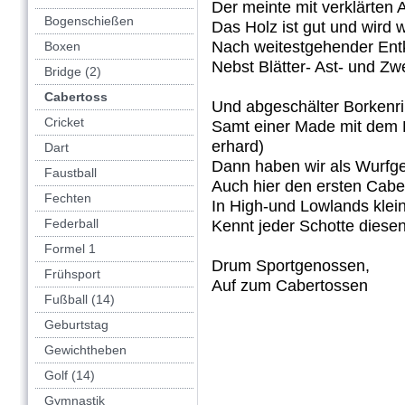
Der meinte mit verklärten 
Bogenschießen
Das Holz ist gut und wird 
Nach weitestgehender Ent
Boxen
Nebst Blätter- Ast- und Zw
Bridge (2)
Cabertoss
Und abgeschälter Borkenri
Cricket
Samt einer Made mit dem K
erhard)
Dart
Dann haben wir als Wurfg
Faustball
Auch hier den ersten Cabe
Fechten
In High-und Lowlands klei
Federball
Kennt jeder Schotte diesen
Formel 1
Drum Sportgenossen,
Frühsport
Auf zum Cabertossen
Fußball (14)
Geburtstag
Gewichtheben
Golf (14)
Gymnastik