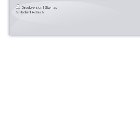
Druckversion
|
Sitemap
© Norbert Röhrich