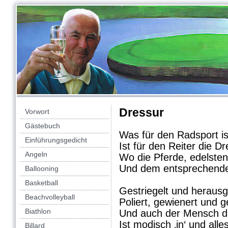
Dressur
Vorwort
Gästebuch
Was für den Radsport i
Einführungsgedicht
Ist für den Reiter die Dr
Angeln
Wo die Pferde, edelsten
Und dem entsprechende
Ballooning
Basketball
Gestriegelt und herausg
Beachvolleyball
Poliert, gewienert und g
Biathlon
Und auch der Mensch de
Ist modisch ‚in‘ und alles 
Billard