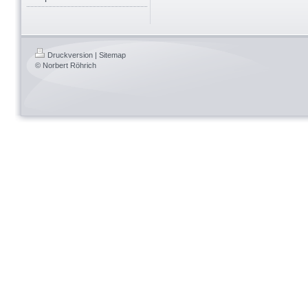
Druckversion
|
Sitemap
© Norbert Röhrich