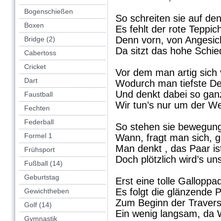
Bogenschießen
So schreiten sie auf de
Boxen
Es fehlt der rote Teppic
Denn vorn, von Angesich
Bridge (2)
Da sitzt das hohe Schie
Cabertoss
Cricket
Vor dem man artig sich 
Dart
Wodurch man tiefste De
Und denkt dabei so ganz
Faustball
Wir tun’s nur um der We
Fechten
Federball
So stehen sie bewegung
Formel 1
Wann, fragt man sich, ge
Man denkt , das Paar is
Frühsport
Doch plötzlich wird’s un
Fußball (14)
Geburtstag
Erst eine tolle Galloppa
Es folgt die glänzende 
Gewichtheben
Zum Beginn der Travers
Golf (14)
Ein wenig langsam, da 
Gymnastik