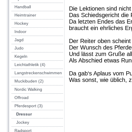
Handball
Die Lektionen sind nicht
Das Schiedsgericht die 
Heimtrainer
Da letzten Endes das Er
Hockey
braucht ein ehrliches Er
Indoor
Jagd
Der Reiter oben scheint
Der Wunsch des Pferdes
Judo
Und lässt zum Gruße al
Kegeln
Als Abschied etwas Rund
Leichtathletik (4)
Da gab‘s Aplaus vom Pu
Langstreckenschwimmen
Was sonst, wie üblich, 
Muckibuden (2)
Nordic Walking
Offroad
Pferdesport (3)
Dressur
Jockey
Radsport