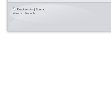
Druckversion
|
Sitemap
© Norbert Röhrich