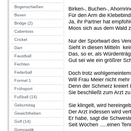
Bogenschießen
Birken-, Buchen-, Ahornrin
Für den Arm die Klebebind
Boxen
Ja, ihr Partner hat empfohl
Bridge (2)
Moos sich aus dem Wald z
Cabertoss
Cricket
Nur der Sportwart des Ver
Sieht in diesen Mitteln kei
Dart
Das, so er, als Würdenträg
Faustball
Gut sei wie ein größrer Sc
Fechten
Federball
Doch trotz wohlgemeintem
Will Frau Meier nicht mehr
Formel 1
Denn der Schmerz kreiert 
Frühsport
Sie beschließt zum Arzt z
Fußball (14)
Sie klingelt, wird hereinge
Geburtstag
Der Arzt indessen wird vert
Gewichtheben
Er habe, sagt die Schwest
Golf (14)
Seit Wochen .....einen Ten
Gymnastik