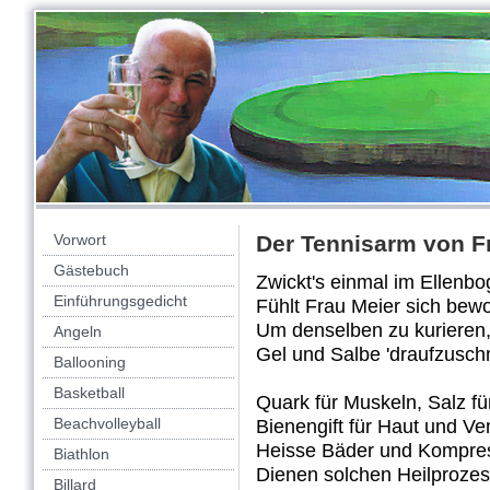
Vorwort
Der Tennisarm von F
Gästebuch
Zwickt's einmal im Ellenbo
Einführungsgedicht
Fühlt Frau Meier sich bew
Um denselben zu kurieren
Angeln
Gel und Salbe 'draufzusch
Ballooning
Basketball
Quark für Muskeln, Salz f
Beachvolleyball
Bienengift für Haut und Ve
Heisse Bäder und Kompre
Biathlon
Dienen solchen Heilprozes
Billard