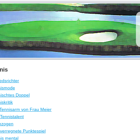
nis
edsrichter
nismode
ischtes Doppel
iskritik
Tennisarm von Frau Meier
Tennistalent
ezogen
verregnete Punktespiel
is mental