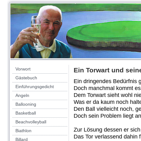
Vorwort
Ein Torwart und sein
Gästebuch
Ein dringendes Bedürfnis gi
Einführungsgedicht
Doch manchmal kommt es u
Dem Torwart sieht wohl ni
Angeln
Was er da kaum noch halt
Ballooning
Den Ball vielleicht noch, g
Basketball
Doch sein Problem liegt a
Beachvolleyball
Zur Lösung dessen er sich
Biathlon
Das Tor verlassend dahin fl
Billard